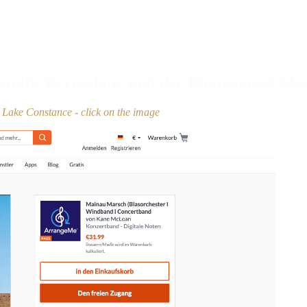
amilie Bernadotte und der Blumeninsel Main
n Lake Constance - click on the image