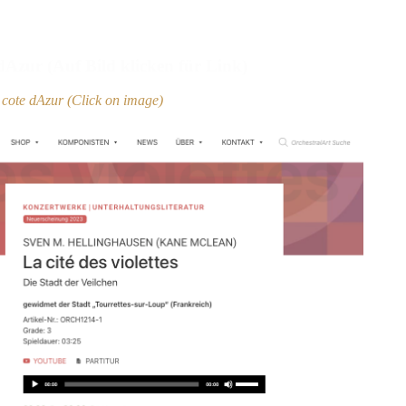
dAzur (Auf Bild klicken für Link)
he cote dAzur (Click on image)