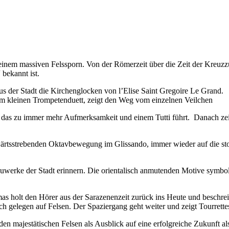
einem massiven Felssporn. Von der Römerzeit über die Zeit der Kreuzzü
 bekannt ist.
aus der Stadt die Kirchenglocken von l’Elise Saint Gregoire Le Grand.
nem kleinen Trompetenduett, zeigt den Weg vom einzelnen Veilchen
 das zu immer mehr Aufmerksamkeit und einem Tutti führt. Danach zeig
ärtsstrebenden Oktavbewegung im Glissando, immer wieder auf die stol
auwerke der Stadt erinnern. Die orientalisch anmutenden Motive symboli
as holt den Hörer aus der Sarazenenzeit zurück ins Heute und beschre
och gelegen auf Felsen. Der Spaziergang geht weiter und zeigt Tourrett
en majestätischen Felsen als Ausblick auf eine erfolgreiche Zukunft a